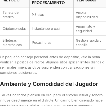
MÉTODO
VENTAJAS
PROCESAMIENTO
Tarjeta de
Amplia
1-3 días
crédito
disponibilidad
Anonimato y
Criptomonedas
Instantáneo o casi
seguridad
Billeteras
Gestión rápida y
Pocas horas
electrónicas
sencilla
Un pequeño consejo personal: antes de depositar, vale la pena
verificar la política de retiros. Algunos sitios aplican límites diarios o
semanales, mientras otros sorprenden con transacciones sin
comisiones adicionales.
Ambiente y Comodidad del Jugador
Tal vez no todos piensen en ello, pero el entorno visual y sonoro
influye directamente en el disfrute. Un casino bien diseñado hace
que incluso unas partidas cortas parezcan una experiencia