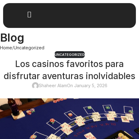
Blog
Home
Uncategorized
UNCATEGORIZED
Los casinos favoritos para
disfrutar aventuras inolvidables
Shaheer Alam
On January 5, 2026