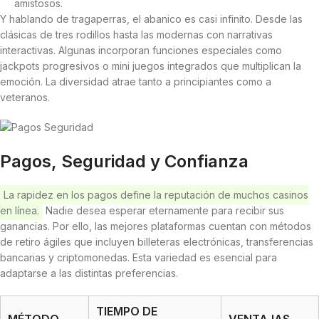
amistosos.
Y hablando de tragaperras, el abanico es casi infinito. Desde las
clásicas de tres rodillos hasta las modernas con narrativas
interactivas. Algunas incorporan funciones especiales como
jackpots progresivos o mini juegos integrados que multiplican la
emoción. La diversidad atrae tanto a principiantes como a
veteranos.
Pagos, Seguridad y Confianza
La rapidez en los pagos define la reputación de muchos casinos
en línea.
Nadie desea esperar eternamente para recibir sus
ganancias. Por ello, las mejores plataformas cuentan con métodos
de retiro ágiles que incluyen billeteras electrónicas, transferencias
bancarias y criptomonedas. Esta variedad es esencial para
adaptarse a las distintas preferencias.
TIEMPO DE